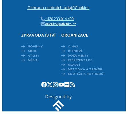
Ochrana osobních údajů
Cookies
+420 233 014 400
atletika@atletika.cz
ZPRAVODAJSTVÍ
ORGANIZACE
NOVINKY
O NÁS
AKCE
ČLENOVÉ
ATLETI
DOKUMENTY
MÉDIA
REPREZENTACE
MLÁDEŽ
METODIKA A TRENÉŘI
SOUTĚŽE A ROZHODČÍ
Designed by