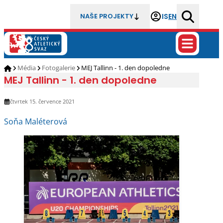
IS
EN
NAŠE PROJEKTY
Média
Fotogalerie
MEJ Tallinn - 1. den dopoledne
MEJ Tallinn - 1. den dopoledne
čtvrtek 15. července 2021
Soňa Maléterová