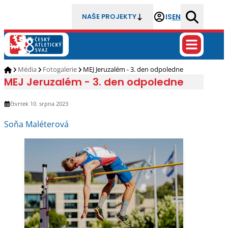
IS
EN
NAŠE PROJEKTY
Média
Fotogalerie
MEJ Jeruzalém - 3. den odpoledne
MEJ Jeruzalém - 3. den odpoledne
čtvrtek 10. srpna 2023
Soňa Maléterová