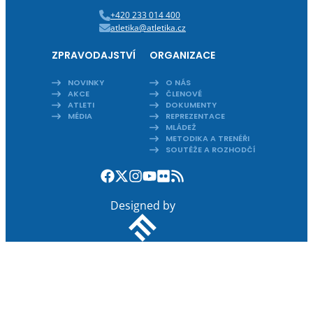
+420 233 014 400
atletika@atletika.cz
ZPRAVODAJSTVÍ
ORGANIZACE
NOVINKY
O NÁS
AKCE
ČLENOVÉ
ATLETI
DOKUMENTY
MÉDIA
REPREZENTACE
MLÁDEŽ
METODIKA A TRENÉŘI
SOUTĚŽE A ROZHODČÍ
Designed by