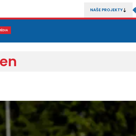
NAŠE PROJEKTY
REZENTACE
MÉDIA
MLÁDEŽ
METODIKA A TRENÉŘI
SOUTĚŽE A ROZHODČÍ
den