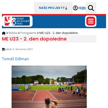
IS
EN
NAŠE PROJEKTY
Média
Fotogalerie
ME U23 - 2. den dopoledne
ME U23 - 2. den dopoledne
pátek 9. července 2021
Tomáš Edlman