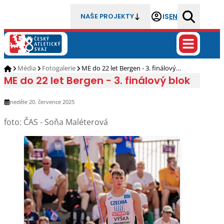
IS
EN
NAŠE PROJEKTY
Média
Fotogalerie
ME do 22 let Bergen - 3. finálový…
ME do 22 let Bergen - 3. finálový blok
neděle 20. července 2025
foto: ČAS - Soňa Maléterová