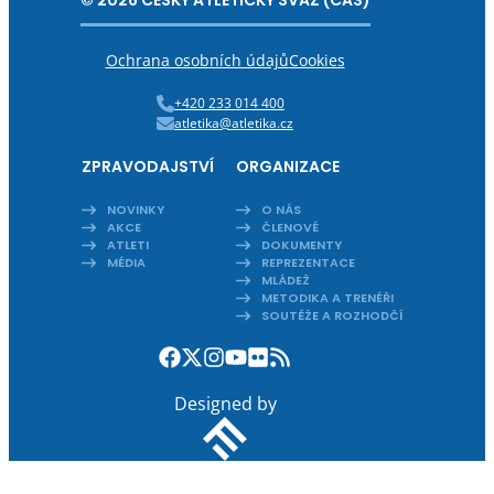
© 2026 ČESKÝ ATLETICKÝ SVAZ (ČAS)
Ochrana osobních údajů
Cookies
+420 233 014 400
atletika@atletika.cz
ZPRAVODAJSTVÍ
ORGANIZACE
NOVINKY
O NÁS
AKCE
ČLENOVÉ
ATLETI
DOKUMENTY
MÉDIA
REPREZENTACE
MLÁDEŽ
METODIKA A TRENÉŘI
SOUTĚŽE A ROZHODČÍ
Designed by