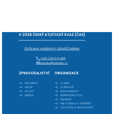
© 2026 ČESKÝ ATLETICKÝ SVAZ (ČAS)
Ochrana osobních údajů
Cookies
+420 233 014 400
atletika@atletika.cz
ZPRAVODAJSTVÍ
ORGANIZACE
NOVINKY
O NÁS
AKCE
ČLENOVÉ
ATLETI
DOKUMENTY
MÉDIA
REPREZENTACE
MLÁDEŽ
METODIKA A TRENÉŘI
SOUTĚŽE A ROZHODČÍ