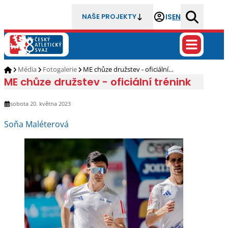
IS
EN
NAŠE PROJEKTY
Média
Fotogalerie
ME chůze družstev - oficiální…
ME chůze družstev - oficiální trénink
sobota 20. května 2023
Soňa Maléterová