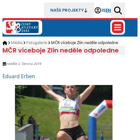
IS
EN
NAŠE PROJEKTY
Média
Fotogalerie
MČR víceboje Zlín neděle odpoledne
MČR víceboje Zlín neděle odpoledne
neděle 2. června 2019
Eduard Erben