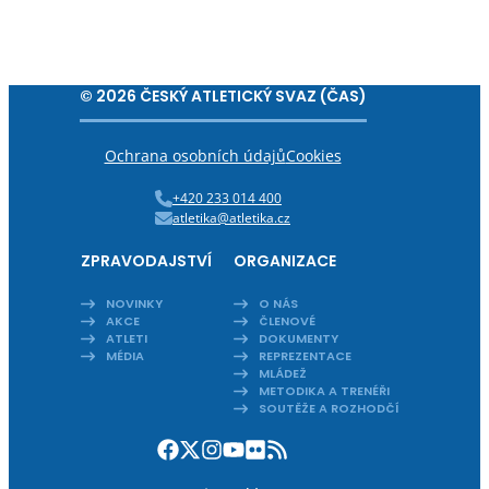
© 2026 ČESKÝ ATLETICKÝ SVAZ (ČAS)
Ochrana osobních údajů
Cookies
+420 233 014 400
atletika@atletika.cz
ZPRAVODAJSTVÍ
ORGANIZACE
NOVINKY
O NÁS
AKCE
ČLENOVÉ
ATLETI
DOKUMENTY
MÉDIA
REPREZENTACE
MLÁDEŽ
METODIKA A TRENÉŘI
SOUTĚŽE A ROZHODČÍ