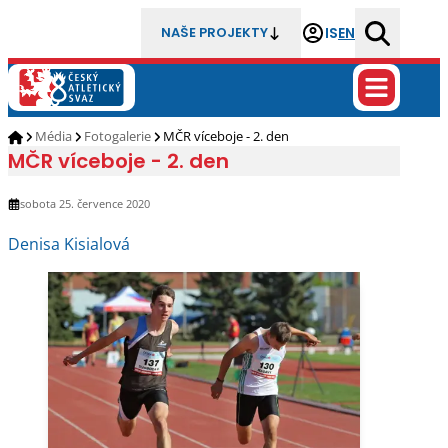
IS
EN
NAŠE PROJEKTY
Média
Fotogalerie
MČR víceboje - 2. den
MČR víceboje - 2. den
sobota 25. července 2020
Denisa Kisialová