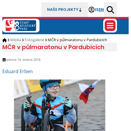
IS
EN
NAŠE PROJEKTY
Média
Fotogalerie
MČR v půlmaratonu v Pardubicích
MČR v půlmaratonu v Pardubicích
sobota 14. dubna 2018
Eduard Erben