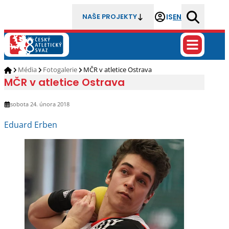
IS
EN
NAŠE PROJEKTY
Média
Fotogalerie
MČR v atletice Ostrava
MČR v atletice Ostrava
sobota 24. února 2018
Eduard Erben