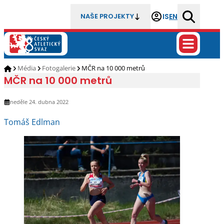
IS
EN
NAŠE PROJEKTY
Média
Fotogalerie
MČR na 10 000 metrů
MČR na 10 000 metrů
neděle 24. dubna 2022
Tomáš Edlman