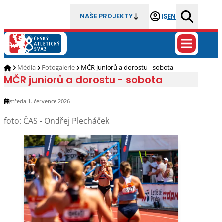
IS
EN
NAŠE PROJEKTY
Média
Fotogalerie
MČR juniorů a dorostu - sobota
MČR juniorů a dorostu - sobota
středa 1. července 2026
foto: ČAS - Ondřej Plecháček