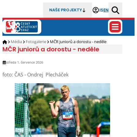
IS
EN
NAŠE PROJEKTY
Média
Fotogalerie
MČR juniorů a dorostu - neděle
MČR juniorů a dorostu - neděle
středa 1. července 2026
foto: ČAS - Ondrej Plecháček