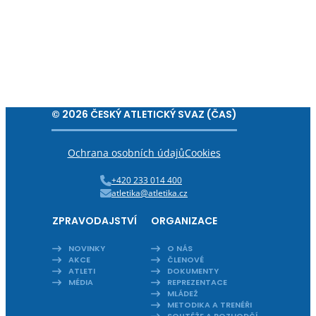
© 2026 ČESKÝ ATLETICKÝ SVAZ (ČAS)
Ochrana osobních údajů
Cookies
+420 233 014 400
atletika@atletika.cz
ZPRAVODAJSTVÍ
ORGANIZACE
NOVINKY
O NÁS
AKCE
ČLENOVÉ
ATLETI
DOKUMENTY
MÉDIA
REPREZENTACE
MLÁDEŽ
METODIKA A TRENÉŘI