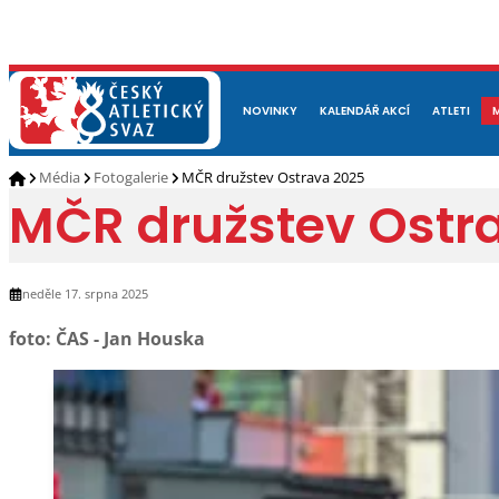
NOVINKY
O NÁS
ČLENOVÉ
KALENDÁŘ AKCÍ
DOKUMENTY
ATLETI
REP
Média
Fotogalerie
MČR družstev Ostrava 2025
MČR družstev Ostr
neděle 17. srpna 2025
foto: ČAS - Jan Houska