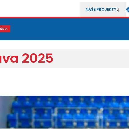
NAŠE PROJEKTY
REZENTACE
MÉDIA
MLÁDEŽ
METODIKA A TRENÉŘI
SOUTĚŽE A ROZHODČÍ
ava 2025