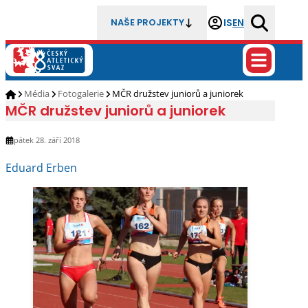
IS
EN
NAŠE PROJEKTY
Média
Fotogalerie
MČR družstev juniorů a juniorek
MČR družstev juniorů a juniorek
pátek 28. září 2018
Eduard Erben