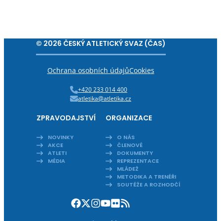
© 2026 ČESKÝ ATLETICKÝ SVAZ (ČAS)
Ochrana osobních údajů
Cookies
+420 233 014 400
atletika@atletika.cz
ZPRAVODAJSTVÍ
ORGANIZACE
NOVINKY
O NÁS
AKCE
ČLENOVÉ
ATLETI
DOKUMENTY
MÉDIA
REPREZENTACE
MLÁDEŽ
METODIKA A TRENÉŘI
SOUTĚŽE A ROZHODČÍ