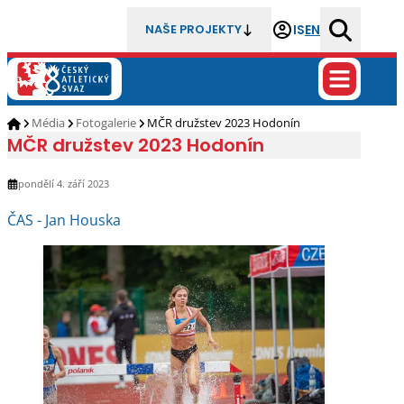
IS
EN
NAŠE PROJEKTY
Média
Fotogalerie
MČR družstev 2023 Hodonín
MČR družstev 2023 Hodonín
pondělí 4. září 2023
ČAS - Jan Houska