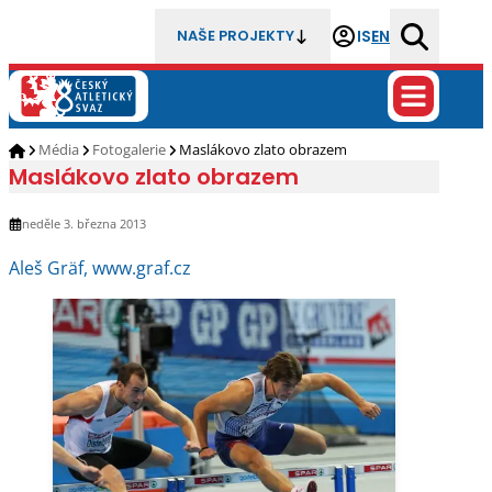
IS
EN
NAŠE PROJEKTY
Média
Fotogalerie
Maslákovo zlato obrazem
Maslákovo zlato obrazem
neděle 3. března 2013
Aleš Gräf, www.graf.cz