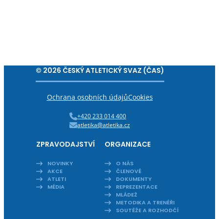
© 2026 ČESKÝ ATLETICKÝ SVAZ (ČAS)
Ochrana osobních údajů
Cookies
+420 233 014 400
atletika@atletika.cz
ZPRAVODAJSTVÍ
ORGANIZACE
NOVINKY
O NÁS
AKCE
ČLENOVÉ
ATLETI
DOKUMENTY
MÉDIA
REPREZENTACE
MLÁDEŽ
METODIKA A TRENÉŘI
SOUTĚŽE A ROZHODČÍ