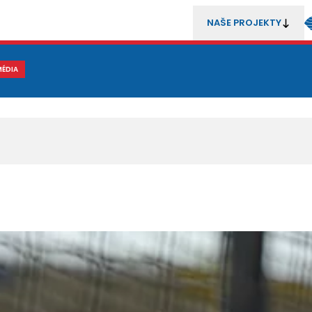
NAŠE PROJEKTY
REZENTACE
MÉDIA
MLÁDEŽ
METODIKA A TRENÉŘI
SOUTĚŽE A ROZHODČÍ