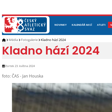
NOVINKY
O NÁS
ČLENOVÉ
KALENDÁŘ AKCÍ
DOKUMENTY
ATLETI
REP
Média
Fotogalerie
Kladno hází 2024
Kladno hází 2024
čtvrtek 23. května 2024
foto: ČAS - Jan Houska