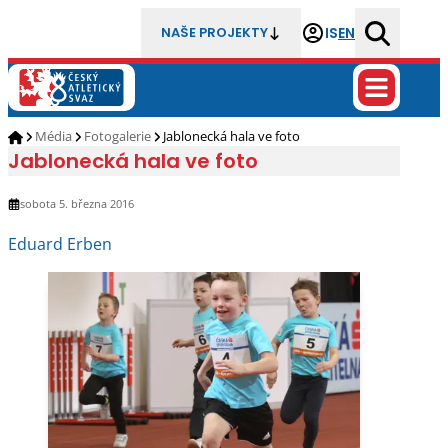
IS
EN
NAŠE PROJEKTY
Média
Fotogalerie
Jablonecká hala ve foto
Jablonecká hala ve foto
sobota 5. března 2016
Eduard Erben