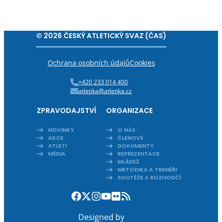
© 2026 ČESKÝ ATLETICKÝ SVAZ (ČAS)
Ochrana osobních údajů
Cookies
+420 233 014 400
atletika@atletika.cz
ZPRAVODAJSTVÍ
ORGANIZACE
NOVINKY
O NÁS
AKCE
ČLENOVÉ
ATLETI
DOKUMENTY
MÉDIA
REPREZENTACE
MLÁDEŽ
METODIKA A TRENÉŘI
SOUTĚŽE A ROZHODČÍ
Designed by