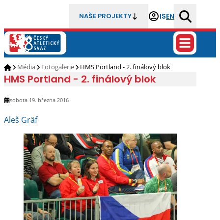
IS
EN
NAŠE PROJEKTY
Média
Fotogalerie
HMS Portland - 2. finálový blok
HMS Portland - 2. finálový blok
sobota 19. března 2016
Aleš Gräf