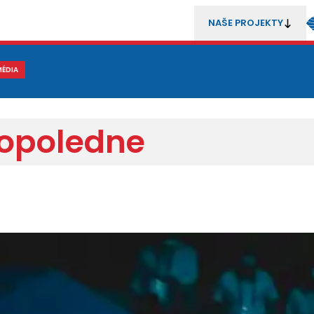
NAŠE PROJEKTY
REZENTACE
MÉDIA
MLÁDEŽ
METODIKA A TRENÉŘI
SOUTĚŽE A ROZHODČÍ
dopoledne