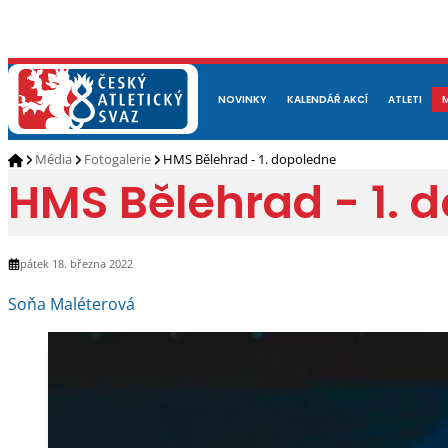
NOVINKY
O NÁS
ČLENOVÉ
KALENDÁŘ AKCÍ
DOKUMENTY
ATLETI
REP
Média
Fotogalerie
HMS Bělehrad - 1. dopoledne
HMS Bělehrad - 1. 
pátek 18. března 2022
Soňa Maléterová