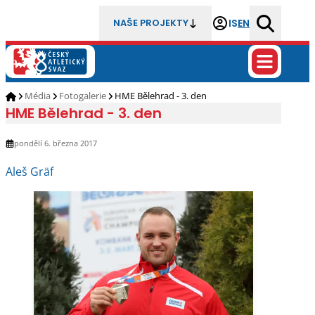
IS
EN
NAŠE PROJEKTY
Média
Fotogalerie
HME Bělehrad - 3. den
HME Bělehrad - 3. den
pondělí 6. března 2017
Aleš Gräf