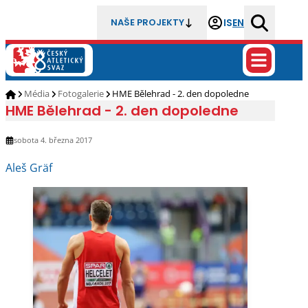
IS
EN
NAŠE PROJEKTY
Média
Fotogalerie
HME Bělehrad - 2. den dopoledne
HME Bělehrad - 2. den dopoledne
sobota 4. března 2017
Aleš Gräf