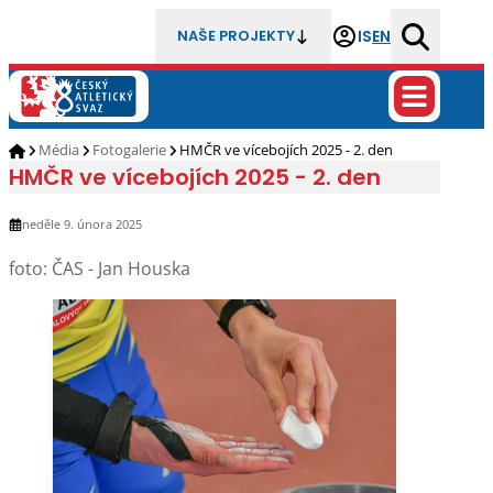
IS
EN
NAŠE PROJEKTY
Média
Fotogalerie
HMČR ve vícebojích 2025 - 2. den
HMČR ve vícebojích 2025 - 2. den
neděle 9. února 2025
foto: ČAS - Jan Houska