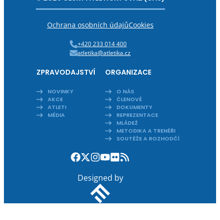
Ochrana osobních údajů
Cookies
+420 233 014 400
atletika@atletika.cz
ZPRAVODAJSTVÍ
ORGANIZACE
NOVINKY
O NÁS
AKCE
ČLENOVÉ
ATLETI
DOKUMENTY
MÉDIA
REPREZENTACE
MLÁDEŽ
METODIKA A TRENÉŘI
SOUTĚŽE A ROZHODČÍ
Designed by