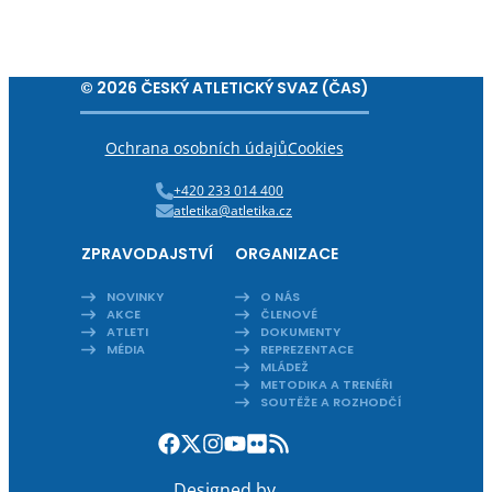
© 2026 ČESKÝ ATLETICKÝ SVAZ (ČAS)
Ochrana osobních údajů
Cookies
+420 233 014 400
atletika@atletika.cz
ZPRAVODAJSTVÍ
ORGANIZACE
NOVINKY
O NÁS
AKCE
ČLENOVÉ
ATLETI
DOKUMENTY
MÉDIA
REPREZENTACE
MLÁDEŽ
METODIKA A TRENÉŘI
SOUTĚŽE A ROZHODČÍ
Designed by