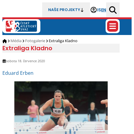
IS
EN
NAŠE PROJEKTY
Média
Fotogalerie
Extraliga Kladno
Extraliga Kladno
sobota 18. července 2020
Eduard Erben