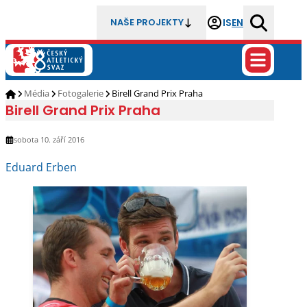
IS
EN
NAŠE PROJEKTY
Média
Fotogalerie
Birell Grand Prix Praha
Birell Grand Prix Praha
sobota 10. září 2016
Eduard Erben