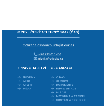
© 2026 ČESKÝ ATLETICKÝ SVAZ (ČAS)
Ochrana osobních údajů
Cookies
+420 233 014 400
atletika@atletika.cz
ZPRAVODAJSTVÍ
ORGANIZACE
NOVINKY
O NÁS
AKCE
ČLENOVÉ
ATLETI
DOKUMENTY
MÉDIA
REPREZENTACE
MLÁDEŽ
METODIKA A TRENÉŘI
SOUTĚŽE A ROZHODČÍ