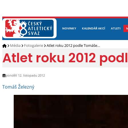
NOVINKY
O NÁS
ČLENOVÉ
KALENDÁŘ AKCÍ
DOKUMENTY
ATLETI
REP
Média
Fotogalerie
Atlet roku 2012 podle Tomáše…
Atlet roku 2012 po
pondělí 12. listopadu 2012
Tomáš Železný