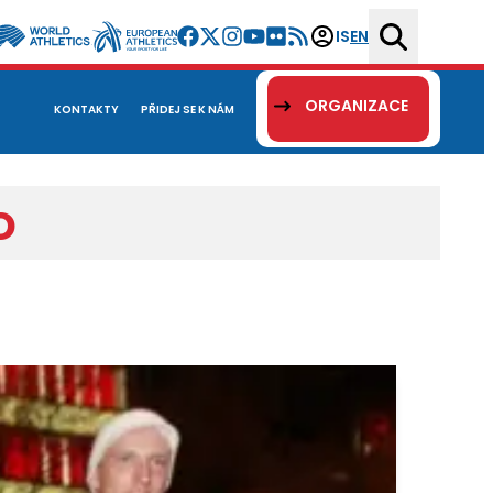
IS
EN
ORGANIZACE
KONTAKTY
PŘIDEJ SE K NÁM
o