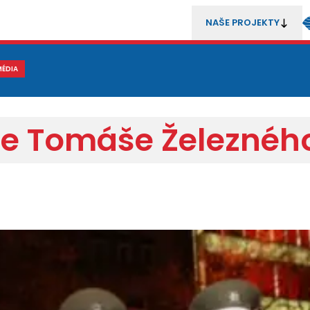
NAŠE PROJEKTY
REZENTACE
MÉDIA
MLÁDEŽ
METODIKA A TRENÉŘI
SOUTĚŽE A ROZHODČÍ
dle Tomáše Železnéh