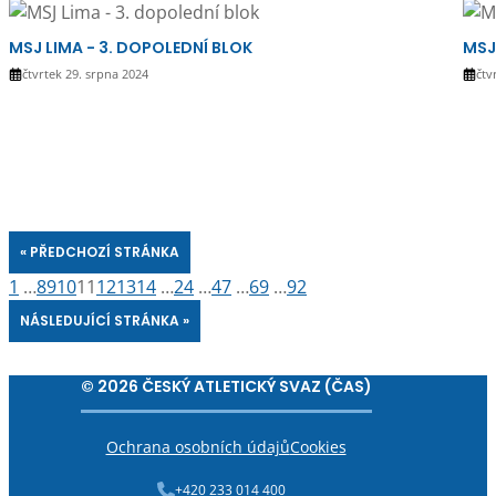
MSJ LIMA - 3. DOPOLEDNÍ BLOK
MSJ
čtvrtek 29. srpna 2024
čtv
« PŘEDCHOZÍ STRÁNKA
1
…
8
9
10
11
12
13
14
…
24
…
47
…
69
…
92
NÁSLEDUJÍCÍ STRÁNKA »
© 2026 ČESKÝ ATLETICKÝ SVAZ (ČAS)
Ochrana osobních údajů
Cookies
+420 233 014 400