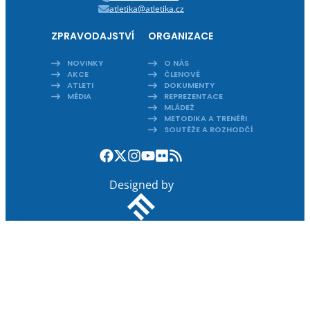
atletika@atletika.cz
ZPRAVODAJSTVÍ
ORGANIZACE
NOVINKY
O NÁS
AKCE
ČLENOVÉ
ATLETI
DOKUMENTY
MÉDIA
REPREZENTACE
MLÁDEŽ
METODIKA A TRENÉŘI
SOUTĚŽE A ROZHODČÍ
Designed by