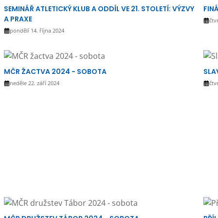
SEMINÁŘ ATLETICKÝ KLUB A ODDÍL VE 21. STOLETÍ: VÝZVY
FIN
A PRAXE
čtv
pondělí 14. října 2024
MČR ŽACTVA 2024 - SOBOTA
SLA
neděle 22. září 2024
čtv