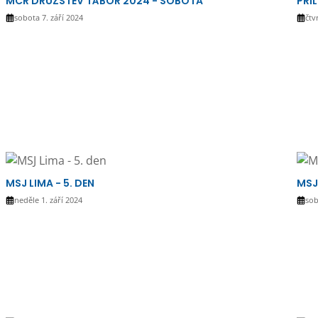
MČR DRUŽSTEV TÁBOR 2024 - SOBOTA
PŘÍ
sobota 7. září 2024
čtv
MSJ LIMA - 5. DEN
MSJ
neděle 1. září 2024
sob