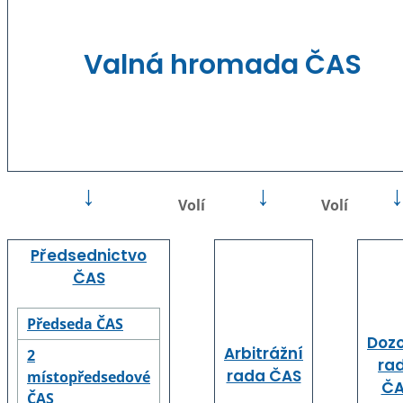
Valná hromada ČAS
↓
↓
Volí
Volí
Předsednictvo
ČAS
Předseda ČAS
Dozo
Arbitrážní
2
ra
rada ČAS
místopředsedové
ČA
ČAS