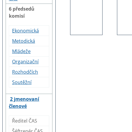
6 předsedů
komisí
Ekonomická
Metodická
Mládeže
Organizační
Rozhodčích
Soutěžní
2 jmenovaní
členové
Ředitel ČAS
Šéftrenér ČAS