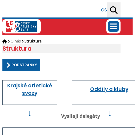
CS
O nás
Struktura
Struktura
PODSTRÁNKY
Krajské atletické
Oddíly a kluby
svazy
↓
↓
Vysílají delegáty